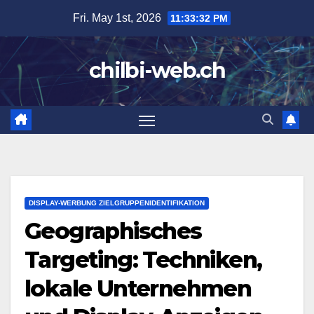
Skip
Fri. May 1st, 2026
11:33:34 PM
to
content
chilbi-web.ch
DISPLAY-WERBUNG ZIELGRUPPENIDENTIFIKATION
Geographisches
Targeting: Techniken,
lokale Unternehmen