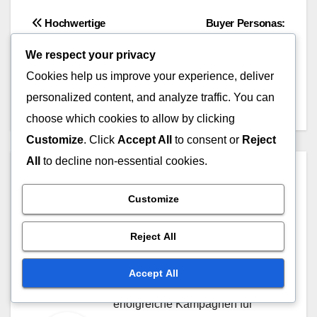
Post
Hochwertige
Buyer Personas:
Kundensegmente:
Erstellung, Optimierung
navigation
We respect your privacy
Identifikation, Vorteile und
und
Cookies help us improve your experience, deliver
Strategien
Anzeigenleistungsanzeige
personalized content, and analyze traffic. You can
choose which cookies to allow by clicking
Customize
. Click
Accept All
to consent or
Reject
All
to decline non-essential cookies.
By
Leonie Graf
Leonie Graf ist eine
Customize
leidenschaftliche Expertin für
Reject All
Influencer-Marketing mit über
fünf Jahren Erfahrung in der
Accept All
Branche. Sie hat zahlreiche
erfolgreiche Kampagnen für