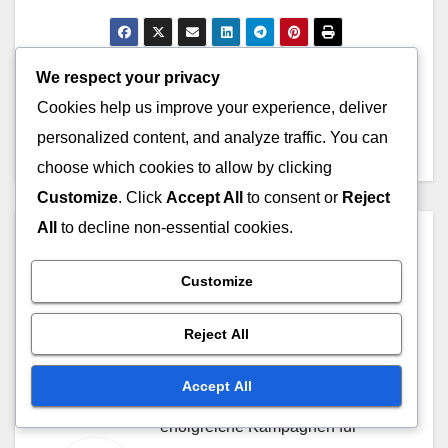
We respect your privacy
Post
Auswirkungen der
Ad Fatigue Strategien:
Cookies help us improve your experience, deliver
Anzeigenplatzierung:
Prävention, Management
navigation
personalized content, and analyze traffic. You can
Klickrate und Engagement
und Optimierung
choose which cookies to allow by clicking
Customize
. Click
Accept All
to consent or
Reject
All
to decline non-essential cookies.
By
Leonie Graf
Leonie Graf ist eine
Customize
leidenschaftliche Expertin für
Reject All
Influencer-Marketing mit über
fünf Jahren Erfahrung in der
Accept All
Branche. Sie hat zahlreiche
erfolgreiche Kampagnen für