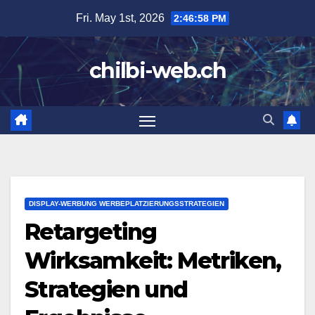
Skip
Fri. May 1st, 2026
2:46:59 PM
to
content
chilbi-web.ch
DISPLAY-WERBUNG WERBEPLATZIERUNGSSTRATEGIEN
Retargeting
Wirksamkeit: Metriken,
Strategien und