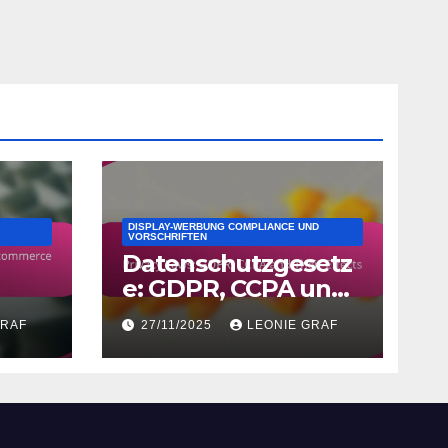
DISPLAY-WERBUNG COMPLIANCE UND
VORSCHRIFTEN
Datenschutzgesetz
e: GDPR, CCPA und
ihre Auswirkungen
GRAF
27/11/2025
LEONIE GRAF
en