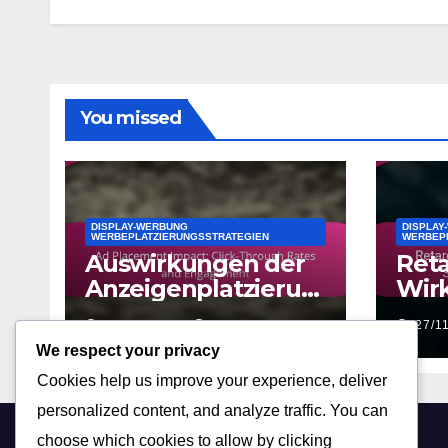
You missed
DISPLAY-WERBUNG
DISPLAY
WERBEPLATZIERUNGSSTRATEGIEN
WERBEP
Auswirkungen der
Reta
Anzeigenplatzierun
Wir
g: Klickrate und
Metr
27/11/2025
LEONIE GRAF
27/1
Engagement
und
We respect your privacy
Cookies help us improve your experience, deliver
personalized content, and analyze traffic. You can
choose which cookies to allow by clicking