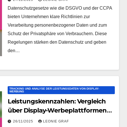
Datenschutzgesetze wie die DSGVO und der CCPA
bieten Unternehmen klare Richtlinien zur
Verarbeitung personenbezogener Daten und zum
Schutz der Privatsphäre von Verbrauchern. Diese
Regelungen stärken den Datenschutz und geben
den…
TRACKING UND ANALYSE DER LEISTUNGSDATEN VON DISPLAY-
WERBUNG
Leistungskennzahlen: Vergleich
über Display-Werbeplattformen
hinweg
26/11/2025
LEONIE GRAF