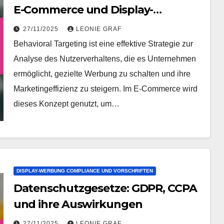
E-Commerce und Display-
Anzeigen
27/11/2025
LEONIE GRAF
Behavioral Targeting ist eine effektive Strategie zur
Analyse des Nutzerverhaltens, die es Unternehmen
ermöglicht, gezielte Werbung zu schalten und ihre
Marketingeffizienz zu steigern. Im E-Commerce wird
dieses Konzept genutzt, um…
DISPLAY-WERBUNG COMPLIANCE UND VORSCHRIFTEN
Datenschutzgesetze: GDPR, CCPA
und ihre Auswirkungen
27/11/2025
LEONIE GRAF