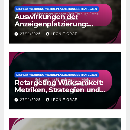
DISPLAY-WERBUNG WERBEPLATZIERUNGSSTRATEGIEN
Auswirkungen der
Anzeigenplatzierung:
Klickrate und Engagement
27/11/2025
LEONIE GRAF
DISPLAY-WERBUNG WERBEPLATZIERUNGSSTRATEGIEN
Retargeting Wirksamkeit:
Metriken, Strategien und
Ergebnisse
27/11/2025
LEONIE GRAF