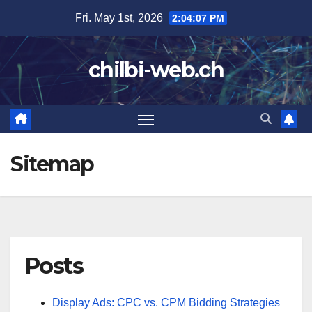
Skip
Fri. May 1st, 2026
2:04:08 PM
to
content
chilbi-web.ch
Sitemap
Posts
Display Ads: CPC vs. CPM Bidding Strategies