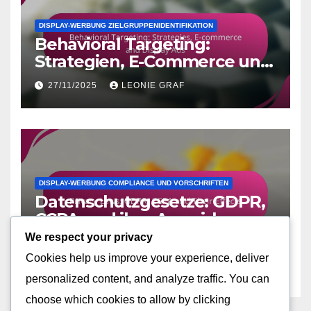
DISPLAY-WERBUNG ZIELGRUPPENIDENTIFIKATION
Behavioral Targeting:
Strategien, E-Commerce und
Display-Anzeigen
27/11/2025
LEONIE GRAF
DISPLAY-WERBUNG COMPLIANCE UND VORSCHRIFTEN
Datenschutzgesetze: GDPR,
CCPA und ihre Auswirkungen
We respect your privacy
27/11/2025
LEONIE GRAF
Cookies help us improve your experience, deliver
personalized content, and analyze traffic. You can
choose which cookies to allow by clicking