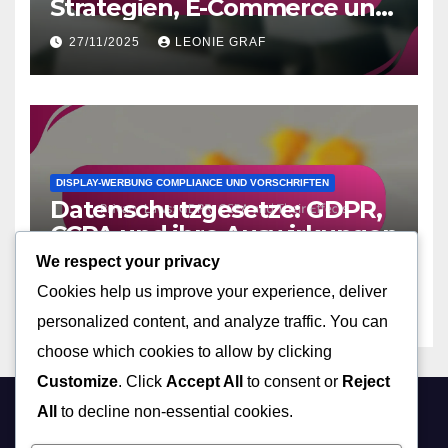
Strategien, E-Commerce und
Display-Anzeigen
27/11/2025
LEONIE GRAF
DISPLAY-WERBUNG COMPLIANCE UND VORSCHRIFTEN
Datenschutzgesetze: GDPR,
CCPA und ihre Auswirkungen
We respect your privacy
27/11/2025
LEONIE GRAF
Cookies help us improve your experience, deliver
personalized content, and analyze traffic. You can
choose which cookies to allow by clicking
Customize
. Click
Accept All
to consent or
Reject
All
to decline non-essential cookies.
chilbi-web.ch