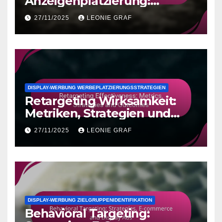
Anzeigenplatzierung:
Klickrate und Engagement
27/11/2025
LEONIE GRAF
DISPLAY-WERBUNG WERBEPLATZIERUNGSSTRATEGIEN
Retargeting Wirksamkeit:
Metriken, Strategien und
Ergebnisse
27/11/2025
LEONIE GRAF
DISPLAY-WERBUNG ZIELGRUPPENIDENTIFIKATION
Behavioral Targeting: