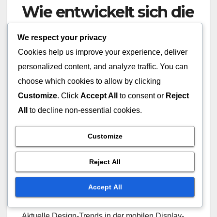
Wie entwickelt sich die
mobile Display-
We respect your privacy
Werbung in
Cookies help us improve your experience, deliver
Deutschland?
personalized content, and analyze traffic. You can
choose which cookies to allow by clicking
Customize
. Click
Accept All
to consent or
Reject
Die mobile Display-Werbung in Deutschland
wächst kontinuierlich und passt sich den sich
All
to decline non-essential cookies.
ändernden Nutzergewohnheiten an. Immer mehr
Unternehmen setzen auf mobile Formate, um ihre
Customize
Zielgruppen effektiv zu erreichen und die
Reject All
Nutzerbindung zu steigern.
Accept All
Mobile Design-Trends
Aktuelle Design-Trends in der mobilen Display-