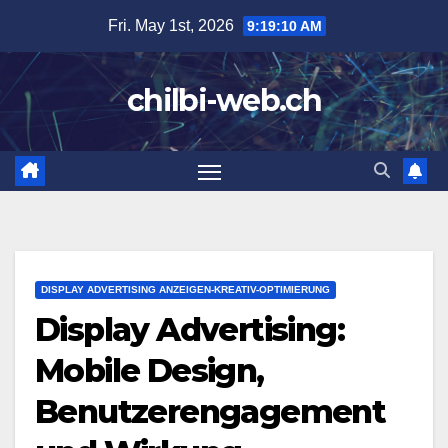
Skip
Fri. May 1st, 2026
9:19:11 AM
to
content
chilbi-web.ch
DISPLAY ADVERTISING ANZEIGEN-KREATIV-OPTIMIERUNG
Display Advertising:
Mobile Design,
Benutzerengagement