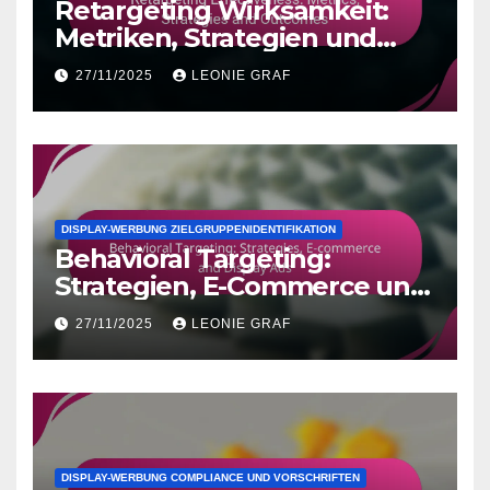
Retargeting Wirksamkeit:
Metriken, Strategien und
Ergebnisse
27/11/2025
LEONIE GRAF
DISPLAY-WERBUNG ZIELGRUPPENIDENTIFIKATION
Behavioral Targeting:
Strategien, E-Commerce und
Display-Anzeigen
27/11/2025
LEONIE GRAF
DISPLAY-WERBUNG COMPLIANCE UND VORSCHRIFTEN