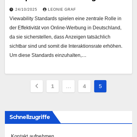
24/10/2025
LEONIE GRAF
Viewability Standards spielen eine zentrale Rolle in
der Effektivität von Online-Werbung in Deutschland,
da sie sicherstellen, dass Anzeigen tatsächlich
sichtbar sind und somit die Interaktionsrate erhöhen.
Um diese Standards einzuhalten,…
Posts
1
…
4
5
pagination
Schnellzugriffe
Kontakt aufnehmen